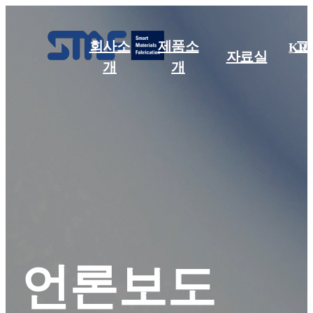
회사소
제품소
고
KR
자료실
개
개
언론보도