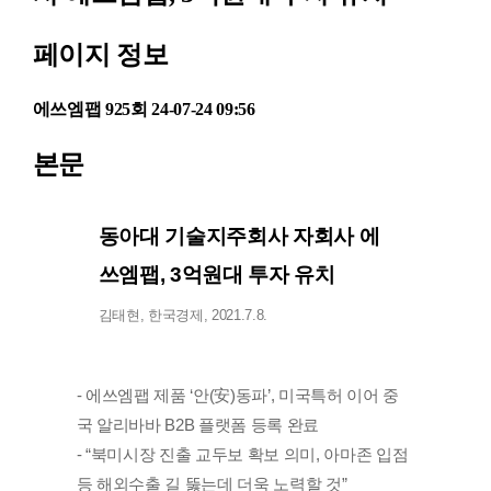
페이지 정보
에쓰엠팹
925회
24-07-24 09:56
본문
동아대 기술지주회사 자회사 에
쓰엠팹, 3억원대 투자 유치
김태현, 한국경제, 2021.7.8.
- 에쓰엠팹 제품 ‘안(安)동파’, 미국특허 이어 중
국 알리바바 B2B 플랫폼 등록 완료
- “북미시장 진출 교두보 확보 의미, 아마존 입점
등 해외수출 길 뚫는데 더욱 노력할 것”