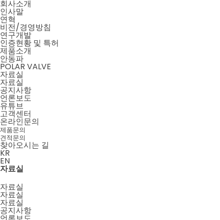
회사소개
인사말
연혁
비전/경영방침
연구개발
인증현황 및 특허
제품소개
안동파
POLAR VALVE
자료실
자료실
공지사항
언론보도
유튜브
고객센터
온라인문의
제품문의
견적문의
찾아오시는 길
KR
EN
메뉴 닫기
메뉴 열기
자료실
자료실
자료실
자료실
공지사항
언론보도